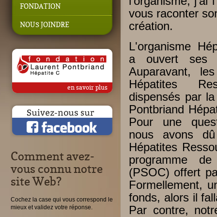
l'organisme, j'ai 
FONDATION
vous raconter son
création.
NOUS JOINDRE
L'organisme Hép
a ouvert ses 
Auparavant, les
Hépatites Res
en savoir plus
dispensés par la
Pontbriand Hépat
Pour une quest
nous avons dû
Hépatites Ressou
Comment avez-
programme de 
vous connu notre
(PSOC) offert pa
site Web?
Formellement, u
fonds, alors il fa
Cochez la case qui vous correspond le
mieux et validez votre réponse.
Par contre, notr