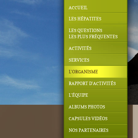
ACCUEIL
LES HÉPATITES
LES QUESTIONS
LES PLUS FRÉQUENTES
ACTIVITÉS
SERVICES
L'ORGANISME
RAPPORT D'ACTIVITÉS
L'ÉQUIPE
ALBUMS PHOTOS
CAPSULES VIDÉOS
NOS PARTENAIRES