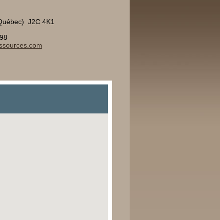
(Québec) J2C 4K1
898
essources.com