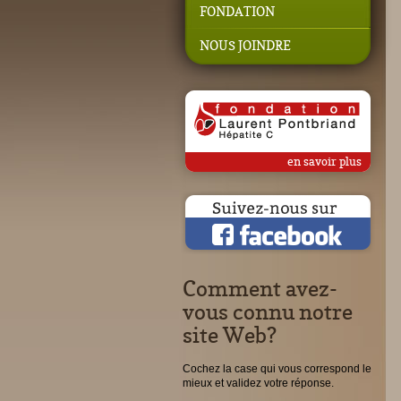
FONDATION
NOUS JOINDRE
en savoir plus
Comment avez-
vous connu notre
site Web?
Cochez la case qui vous correspond le
mieux et validez votre réponse.