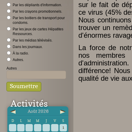
sur le fait de d
Par les dépliants d'information.
ce virus (45% de
Par les crayons promotionnels.
Par les boitiers de transport pour
Nous continuons
condoms.
trouver un remède
Par les jeux de cartes Hépatites
d'énormes ravages
Ressources.
Par les médias télévisés.
La force de notr
Dans les journaux.
À la radio.
nos membres e
Autres.
d'administratio
Autres
différence! Nous
qualité de vie au
Août 2026
D
L
M
M
J
V
S
1