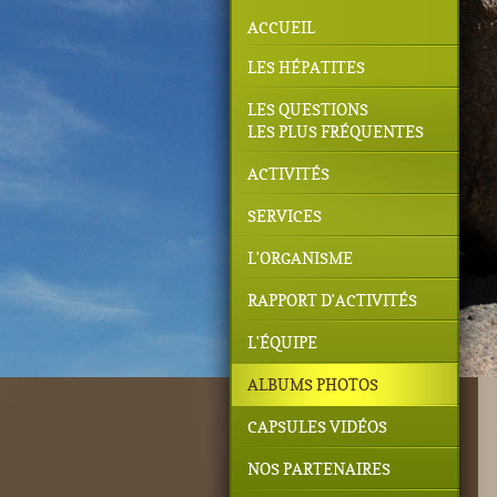
ACCUEIL
LES HÉPATITES
LES QUESTIONS
LES PLUS FRÉQUENTES
ACTIVITÉS
SERVICES
L'ORGANISME
RAPPORT D'ACTIVITÉS
L'ÉQUIPE
ALBUMS PHOTOS
CAPSULES VIDÉOS
NOS PARTENAIRES