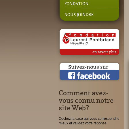
FONDATION
NOUS JOINDRE
en savoir plus
Comment avez-
vous connu notre
site Web?
Cochez la case qui vous correspond le
mieux et validez votre réponse.